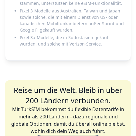
stammen, unterstützen keine eSIM-Funktionalität.
Pixel 3-Modelle aus Australien, Taiwan und Japan
sowie solche, die mit einem Dienst von US- oder
kanadischen Mobilfunkanbietern außer Sprint und
Google Fi gekauft wurden.
Pixel 3a-Modelle, die in Südostasien gekauft
wurden, und solche mit Verizon-Service.
Reise um die Welt. Bleib in über
200 Ländern verbunden.
Mit TurkSIM bekommst du flexible Datentarife in
mehr als 200 Ländern – dazu regionale und
globale Optionen, damit du überall online bleibst,
wohin dich dein Weg auch führt.