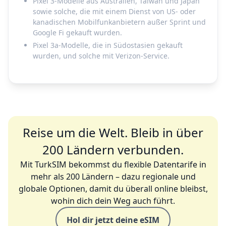
Pixel 3-Modelle aus Australien, Taiwan und Japan
sowie solche, die mit einem Dienst von US- oder
kanadischen Mobilfunkanbietern außer Sprint und
Google Fi gekauft wurden.
Pixel 3a-Modelle, die in Südostasien gekauft
wurden, und solche mit Verizon-Service.
Reise um die Welt. Bleib in über
200 Ländern verbunden.
Mit TurkSIM bekommst du flexible Datentarife in
mehr als 200 Ländern – dazu regionale und
globale Optionen, damit du überall online bleibst,
wohin dich dein Weg auch führt.
Hol dir jetzt deine eSIM