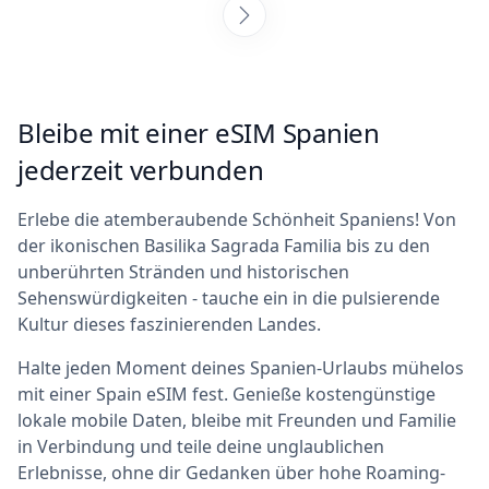
Anweisungen zur Aktivierung der eSIM und
stellten sicher, dass ich verbunden war. SIM-
Karten an jedem Zielort zu sammeln, ist
ermüdend, aber ich bin so froh, dass ich
mich für dieses Unternehmen entschieden
Bleibe mit einer eSIM Spanien
habe – es war auch günstiger als der Kauf
einer echten SIM-Karte. Ich kann diese
jederzeit verbunden
Leute jederzeit gerne weiterempfehlen! :)
Erlebe die atemberaubende Schönheit Spaniens! Von
der ikonischen Basilika Sagrada Familia bis zu den
unberührten Stränden und historischen
Sehenswürdigkeiten - tauche ein in die pulsierende
Kultur dieses faszinierenden Landes.
Halte jeden Moment deines Spanien-Urlaubs mühelos
mit einer Spain eSIM fest. Genieße kostengünstige
lokale mobile Daten, bleibe mit Freunden und Familie
in Verbindung und teile deine unglaublichen
Erlebnisse, ohne dir Gedanken über hohe Roaming-