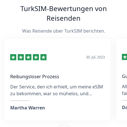
TurkSIM-Bewertungen von
Reisenden
Was Reisende über TurkSIM berichten.
30. Jul. 2023
Gu
Reibungsloser Prozess
Al
Der Service, den ich erhielt, um meine eSIM
fa
zu bekommen, war so mühelos, und
eb
obwohl ich möglicherweise die falsche E-
wä
Mail-Adresse eingegeben hatte, reagierte
Do
Martha Warren
das Team sehr schnell und war die ganze
Zeit über hilfsbereit. Sie gaben