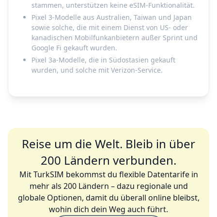
stammen, unterstützen keine eSIM-Funktionalität.
Pixel 3-Modelle aus Australien, Taiwan und Japan
sowie solche, die mit einem Dienst von US- oder
kanadischen Mobilfunkanbietern außer Sprint und
Google Fi gekauft wurden.
Pixel 3a-Modelle, die in Südostasien gekauft
wurden, und solche mit Verizon-Service.
Reise um die Welt. Bleib in über
200 Ländern verbunden.
Mit TurkSIM bekommst du flexible Datentarife in
mehr als 200 Ländern – dazu regionale und
globale Optionen, damit du überall online bleibst,
wohin dich dein Weg auch führt.