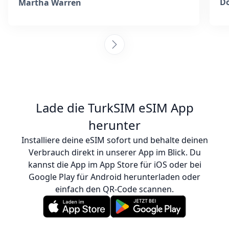
wä
Mail-Adresse eingegeben hatte, reagierte
Do
Martha Warren
das Team sehr schnell und war die ganze
Zeit über hilfsbereit. Sie gaben
Anweisungen zur Aktivierung der eSIM und
stellten sicher, dass ich verbunden war. SIM-
Karten an jedem Zielort zu sammeln, ist
ermüdend, aber ich bin so froh, dass ich
mich für dieses Unternehmen entschieden
habe – es war auch günstiger als der Kauf
Lade die TurkSIM eSIM App
einer echten SIM-Karte. Ich kann diese
herunter
Leute jederzeit gerne weiterempfehlen! :)
Installiere deine eSIM sofort und behalte deinen
Verbrauch direkt in unserer App im Blick. Du
kannst die App im App Store für iOS oder bei
Google Play für Android herunterladen oder
einfach den QR-Code scannen.