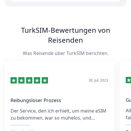
TurkSIM-Bewertungen von
Reisenden
Was Reisende über TurkSIM berichten.
30. Jul. 2023
Gu
Reibungsloser Prozess
Al
Der Service, den ich erhielt, um meine eSIM
fa
zu bekommen, war so mühelos, und
eb
obwohl ich möglicherweise die falsche E-