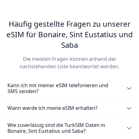
Häufig gestellte Fragen zu unserer
eSIM für Bonaire, Sint Eustatius und
Saba
Die meisten Fragen können anhand der
nachstehenden Liste beantwortet werden.
Kann ich mit meiner eSIM telefonieren und
SMS senden?
Die eSIM erlaubt ausschließlich die Nutzung von mobilen
Wann werde ich meine eSIM erhalten?
Daten und besitzt keine lokale Telefonnummer für Anrufe
oder das Versenden von Nachrichten. Du kannst jedoch
Wie zuverlässig sind die TurkSIM Daten in
Nach dem Kauf einer
eSIM
erhältst du sie umgehend per
weiterhin über Messaging-Apps wie WhatsApp
Bonaire, Sint Eustatius und Saba?
E-Mail. Um die SIM zu aktivieren, scanne einfach den
telefonieren.
bereitgestellten QR-Code. Bitte beachte, dass eine