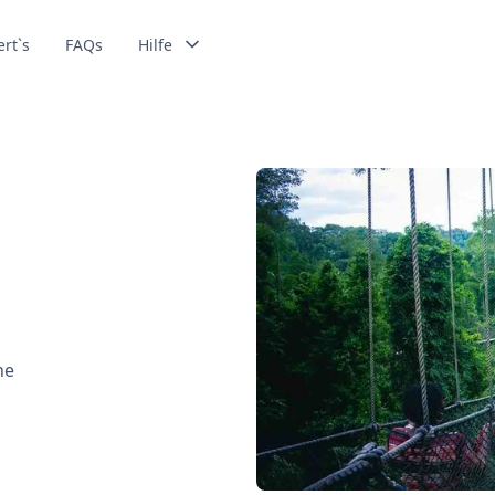
ert`s
FAQs
Hilfe
ne