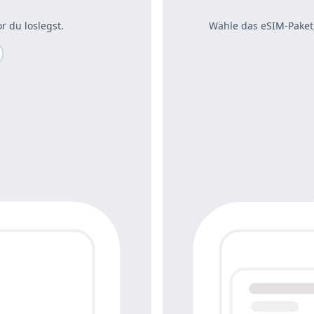
r du loslegst.
Wähle das eSIM-Paket,