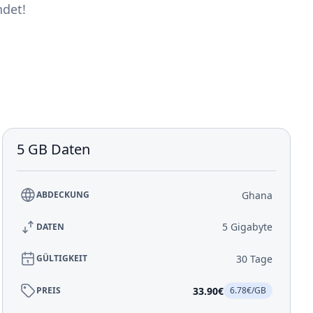
ndet!
5 GB Daten
Ghana
ABDECKUNG
5 Gigabyte
DATEN
30 Tage
GÜLTIGKEIT
33.90€
PREIS
6.78€/GB