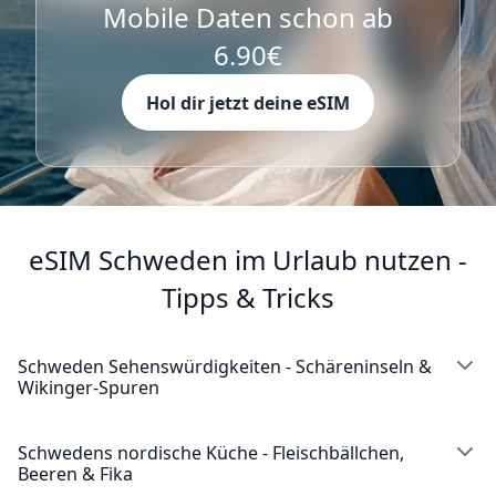
Mobile Daten schon ab
6.90€
Hol dir jetzt deine eSIM
eSIM Schweden im Urlaub nutzen -
Tipps & Tricks
Schweden Sehenswürdigkeiten - Schäreninseln &
Wikinger-Spuren
Stockholm verzaubert Besucher mit seinem
atemberaubenden Archipel und der historischen
Schwedens nordische Küche - Fleischbällchen,
Beeren & Fika
Altstadt, und deine Schweden eSIM hilft dir, vom