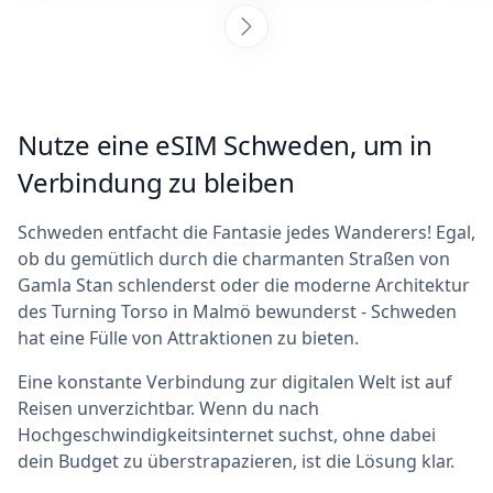
Anweisungen zur Aktivierung der eSIM und
stellten sicher, dass ich verbunden war. SIM-
Karten an jedem Zielort zu sammeln, ist
ermüdend, aber ich bin so froh, dass ich
mich für dieses Unternehmen entschieden
Nutze eine eSIM Schweden, um in
habe – es war auch günstiger als der Kauf
einer echten SIM-Karte. Ich kann diese
Verbindung zu bleiben
Leute jederzeit gerne weiterempfehlen! :)
Schweden entfacht die Fantasie jedes Wanderers! Egal,
ob du gemütlich durch die charmanten Straßen von
Gamla Stan schlenderst oder die moderne Architektur
des Turning Torso in Malmö bewunderst - Schweden
hat eine Fülle von Attraktionen zu bieten.
Eine konstante Verbindung zur digitalen Welt ist auf
Reisen unverzichtbar. Wenn du nach
Hochgeschwindigkeitsinternet suchst, ohne dabei
dein Budget zu überstrapazieren, ist die Lösung klar.