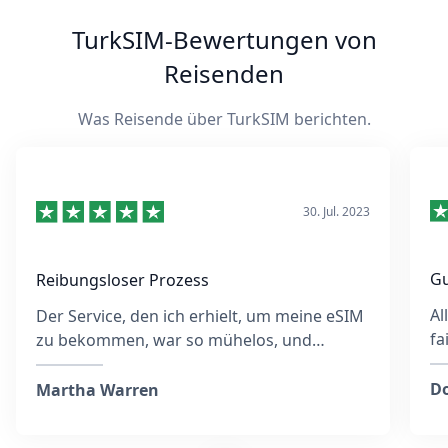
TurkSIM-Bewertungen von
Reisenden
Was Reisende über TurkSIM berichten.
30. Jul. 2023
Gu
Reibungsloser Prozess
Al
Der Service, den ich erhielt, um meine eSIM
fa
zu bekommen, war so mühelos, und
eb
obwohl ich möglicherweise die falsche E-
wä
Mail-Adresse eingegeben hatte, reagierte
Do
Martha Warren
das Team sehr schnell und war die ganze
Zeit über hilfsbereit. Sie gaben