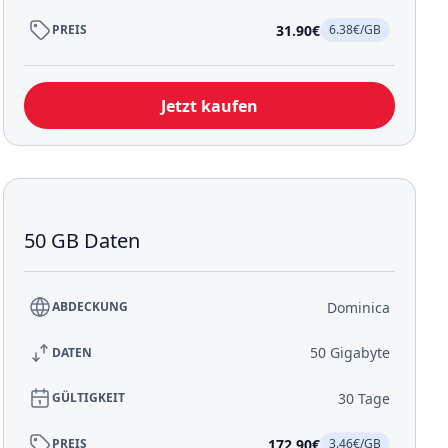
31.90€
PREIS
6.38€/GB
Jetzt kaufen
50 GB Daten
Dominica
ABDECKUNG
50 Gigabyte
DATEN
30 Tage
GÜLTIGKEIT
172.90€
PREIS
3.46€/GB