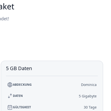
aket
ndet!
5 GB Daten
Dominica
ABDECKUNG
5 Gigabyte
DATEN
30 Tage
GÜLTIGKEIT