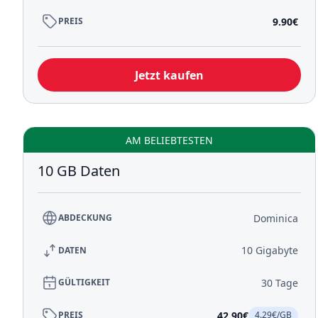
9.90€
PREIS
Jetzt kaufen
AM BELIEBTESTEN
10 GB Daten
Dominica
ABDECKUNG
10 Gigabyte
DATEN
30 Tage
GÜLTIGKEIT
42.90€
PREIS
4.29€/GB