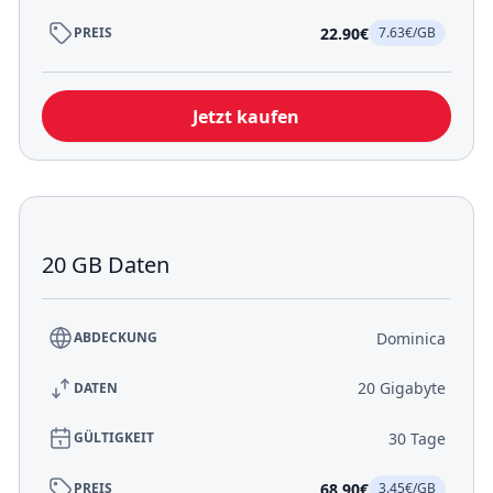
22.90€
PREIS
7.63€/GB
Jetzt kaufen
20 GB Daten
Dominica
ABDECKUNG
20 Gigabyte
DATEN
30 Tage
GÜLTIGKEIT
68.90€
PREIS
3.45€/GB