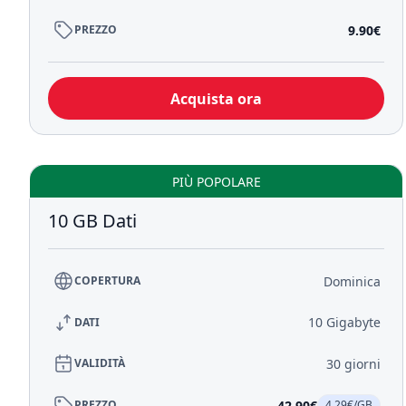
9.90€
PREZZO
Acquista ora
PIÙ POPOLARE
10 GB Dati
Dominica
COPERTURA
10 Gigabyte
DATI
30 giorni
VALIDITÀ
42.90€
PREZZO
4.29€/GB