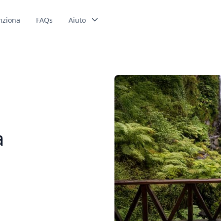
nziona
FAQs
Aiuto
a