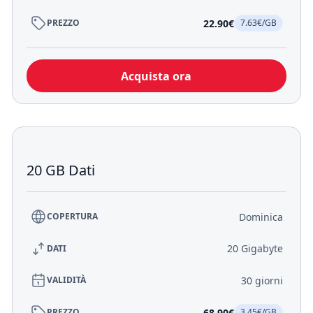
22.90€
PREZZO
7.63€/GB
Acquista ora
20 GB Dati
Dominica
COPERTURA
20 Gigabyte
DATI
30 giorni
VALIDITÀ
68.90€
PREZZO
3.45€/GB