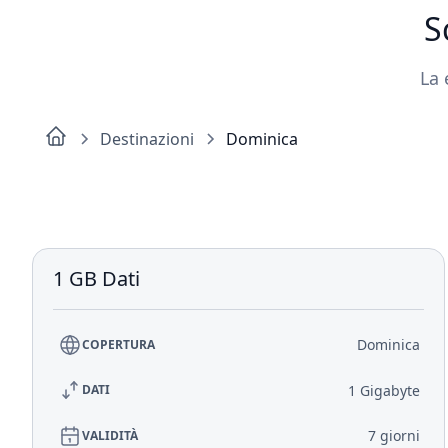
S
La 
Destinazioni
Dominica
1 GB Dati
Dominica
COPERTURA
1 Gigabyte
DATI
7 giorni
VALIDITÀ