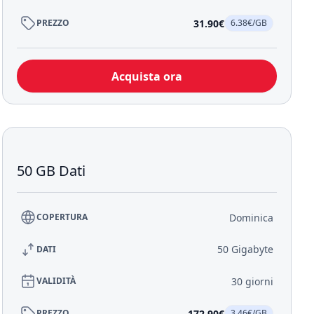
31.90€
PREZZO
6.38€/GB
Acquista ora
50 GB Dati
Dominica
COPERTURA
50 Gigabyte
DATI
30 giorni
VALIDITÀ
172.90€
PREZZO
3.46€/GB