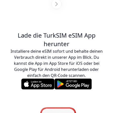
Anweisungen zur Aktivierung der eSIM und
stellten sicher, dass ich verbunden war. SIM-
Karten an jedem Zielort zu sammeln, ist
ermüdend, aber ich bin so froh, dass ich
mich für dieses Unternehmen entschieden
habe – es war auch günstiger als der Kauf
Lade die TurkSIM eSIM App
einer echten SIM-Karte. Ich kann diese
herunter
Leute jederzeit gerne weiterempfehlen! :)
Installiere deine eSIM sofort und behalte deinen
Verbrauch direkt in unserer App im Blick. Du
kannst die App im App Store für iOS oder bei
Google Play für Android herunterladen oder
einfach den QR-Code scannen.