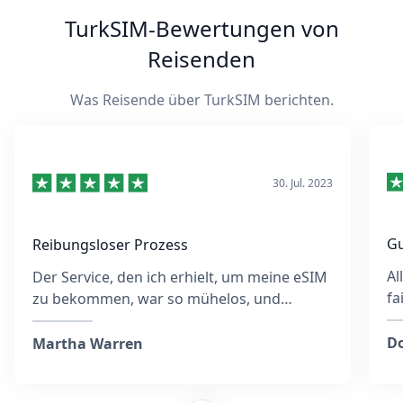
TurkSIM-Bewertungen von
Reisenden
Was Reisende über TurkSIM berichten.
30. Jul. 2023
Gu
Reibungsloser Prozess
Al
Der Service, den ich erhielt, um meine eSIM
fa
zu bekommen, war so mühelos, und
eb
obwohl ich möglicherweise die falsche E-
wä
Mail-Adresse eingegeben hatte, reagierte
Do
Martha Warren
das Team sehr schnell und war die ganze
Zeit über hilfsbereit. Sie gaben