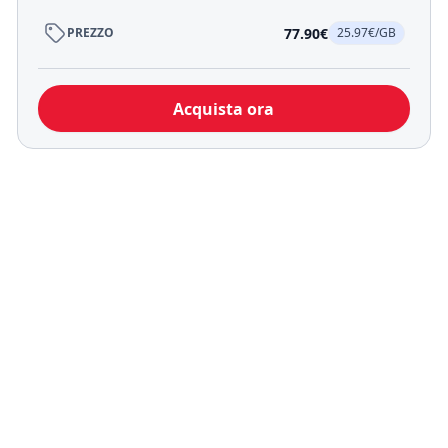
77.90€
PREZZO
25.97€/GB
Acquista ora