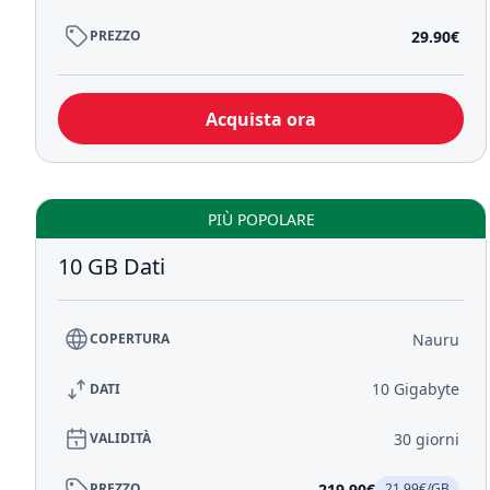
29.90€
PREZZO
Acquista ora
PIÙ POPOLARE
10 GB Dati
Nauru
COPERTURA
10 Gigabyte
DATI
30 giorni
VALIDITÀ
219.90€
PREZZO
21.99€/GB