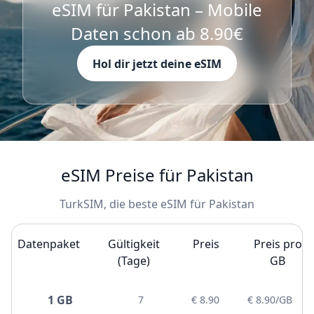
eSIM für Pakistan – Mobile
Daten schon ab 8.90€
Hol dir jetzt deine eSIM
eSIM Preise für Pakistan
TurkSIM, die beste eSIM für Pakistan
Datenpaket
Gültigkeit
Preis
Preis pro
(Tage)
GB
1 GB
7
€ 8.90
€ 8.90/GB