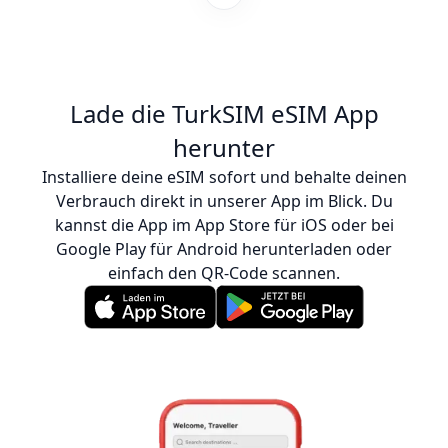
stellten sicher, dass ich verbunden war. SIM-
Karten an jedem Zielort zu sammeln, ist
ermüdend, aber ich bin so froh, dass ich
mich für dieses Unternehmen entschieden
habe – es war auch günstiger als der Kauf
Lade die TurkSIM eSIM App
einer echten SIM-Karte. Ich kann diese
herunter
Leute jederzeit gerne weiterempfehlen! :)
Installiere deine eSIM sofort und behalte deinen
Verbrauch direkt in unserer App im Blick. Du
kannst die App im App Store für iOS oder bei
Google Play für Android herunterladen oder
einfach den QR-Code scannen.