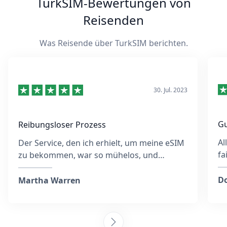
TurkSIM-Bewertungen von
Reisenden
Was Reisende über TurkSIM berichten.
30. Jul. 2023
Gu
Reibungsloser Prozess
Al
Der Service, den ich erhielt, um meine eSIM
fa
zu bekommen, war so mühelos, und
eb
obwohl ich möglicherweise die falsche E-
wä
Mail-Adresse eingegeben hatte, reagierte
Do
Martha Warren
das Team sehr schnell und war die ganze
Zeit über hilfsbereit. Sie gaben
Anweisungen zur Aktivierung der eSIM und