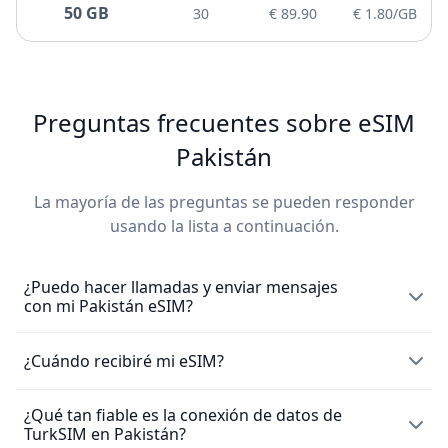
50 GB
30
€ 89.90
€ 1.80/GB
Preguntas frecuentes sobre eSIM
Pakistán
La mayoría de las preguntas se pueden responder
usando la lista a continuación.
¿Puedo hacer llamadas y enviar mensajes
con mi Pakistán eSIM?
La eSIM Pakistán permite exclusivamente el uso de datos
¿Cuándo recibiré mi eSIM?
móviles y no incluye un número local para hacer llamadas
o enviar SMS. Sin embargo, puedes seguir haciendo
¿Qué tan fiable es la conexión de datos de
Tras comprar una
eSIM
, la recibirás de inmediato por
llamadas a través de apps de mensajería como
TurkSIM en Pakistán?
correo electrónico. Para activar la SIM, solo tienes que
WhatsApp.