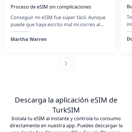
Bu
Proceso de eSIM sin complicaciones
To
Conseguir mi eSIM fue súper fácil. Aunque
in
puede que haya escrito mal mi correo al
du
principio, el equipo respondió rapidísimo y
¡E
me ayudó en todo momento. Me explicaron
Do
Martha Warren
paso a paso cómo activar la eSIM y se
aseguraron de que estuviera conectado. Ir
recogiendo tarjetas SIM en cada destino
cansa, pero me alegro muchísimo de haber
elegido esta empresa. Además, fue más
barato que comprar una SIM física. ¡La
recomendaría sin dudarlo!
Descarga la aplicación eSIM de
TurkSIM
Instala tu eSIM al instante y controla tu consumo
directamente en nuestra app. Puedes descargar la