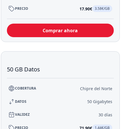
17.90€
PRECIO
3.58€/GB
Comprar ahora
50 GB Datos
Chipre del Norte
COBERTURA
50 Gigabytes
DATOS
30 días
VALIDEZ
71.90€
PRECIO
1.44€/GB