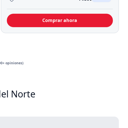
Comprar ahora
00+ opiniones)
del Norte