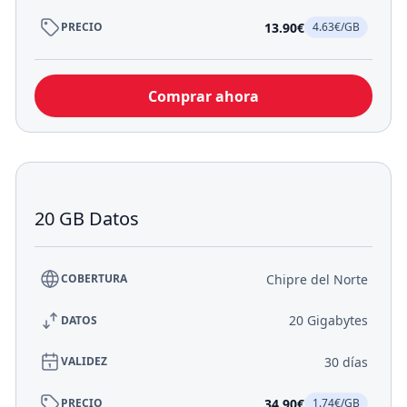
13.90€
PRECIO
4.63€/GB
Comprar ahora
20 GB Datos
Chipre del Norte
COBERTURA
20 Gigabytes
DATOS
30 días
VALIDEZ
34.90€
PRECIO
1.74€/GB