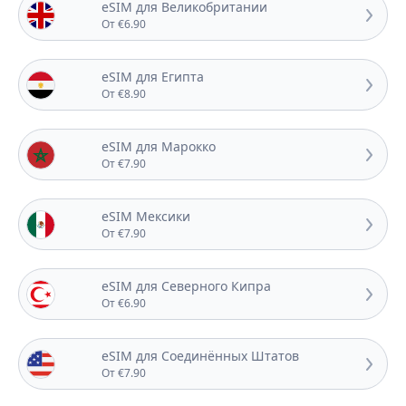
eSIM для Великобритании
От €6.90
eSIM для Египта
От €8.90
eSIM для Марокко
От €7.90
eSIM Мексики
От €7.90
eSIM для Северного Кипра
От €6.90
eSIM для Соединённых Штатов
От €7.90