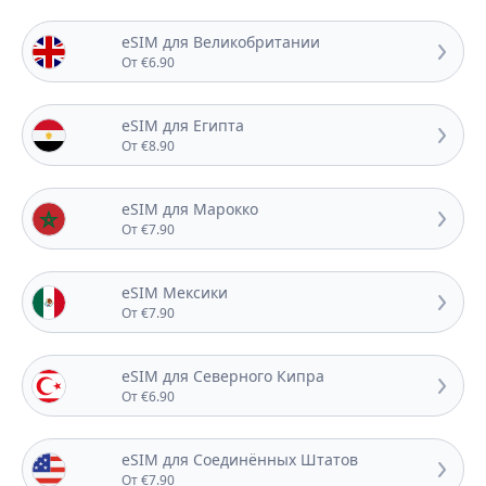
eSIM для Великобритании
От €6.90
eSIM для Египта
От €8.90
eSIM для Марокко
От €7.90
eSIM Мексики
От €7.90
eSIM для Северного Кипра
От €6.90
eSIM для Соединённых Штатов
От €7.90