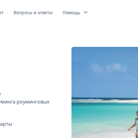
ет
Вопросы и ответы
Помощь
и
т
оуминга роуминговых
карты