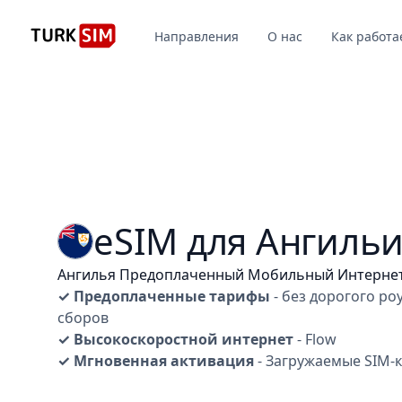
Направления
О нас
Как работа
eSIM для Ангиль
Ангилья Предоплаченный Мобильный Интерне
✓ Предоплаченные тарифы
- без дорогого р
сборов
✓ Высокоскоростной интернет
- Flow
✓ Мгновенная активация
- Загружаемые SIM-