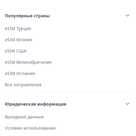
Чтобы избежать неожиданных расходов, мы
рекомендуем отключить роуминг данных для основной
Популярные страны
SIM-карты.
eSIM Турция
eSIM Япония
eSIM США
eSIM Великобритания
eSIM Испания
Все направления
Юридическая информация
Выходные данные
Условия использования