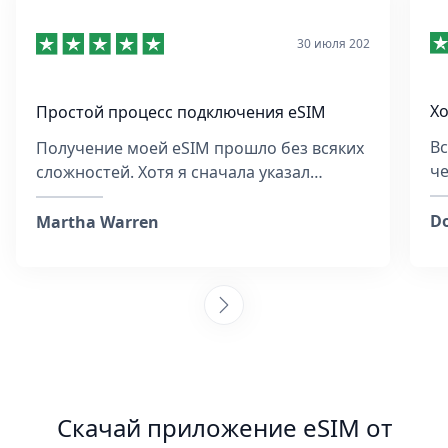
30 июля 202
Хо
Простой процесс подключения eSIM
Вс
Получение моей eSIM прошло без всяких
че
сложностей. Хотя я сначала указал
ст
неправильный eMail, команда ответила
Ту
очень быстро и помогала на каждом
Do
Martha Warren
этапе. Они подробно объяснили, как
активировать eSIM, и убедились, что всё
работает. Постоянно покупать SIM-карты
в каждой стране — это утомительно, и я
рад, что выбрал эту компанию. К тому же,
это было дешевле, чем обычная SIM. Я с
удовольствием порекомендую их другим!
:)
Скачай приложение eSIM от