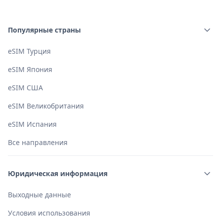
Чтобы избежать неожиданных расходов, мы
рекомендуем отключить роуминг данных для основной
Популярные страны
SIM-карты.
eSIM Турция
eSIM Япония
eSIM США
eSIM Великобритания
eSIM Испания
Все направления
Юридическая информация
Выходные данные
Условия использования