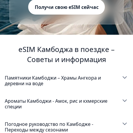
Получи свою eSIM сейчас
eSIM Камбоджа в поездке –
Советы и информация
Памятники Камбоджи – Храмы Ангкора и
деревни на воде
Сием Рип является домом для великолепного
храмового комплекса Ангкор Ват, и твоя eSIM
Ароматы Камбоджи - Амок, рис и кхмерские
специи
Камбоджа поможет навигировать по этому объекту
Всемирного наследия ЮНЕСКО, мгновенно делясь
Камбоджа предлагает невероятные кулинарные
потрясающими фотографиями древней кхмерской
впечатления, и твоя eSIM Камбоджа поможет тебе
Погодное руководство по Камбодже -
архитектуры. Мобильные данные Пномпень
Переходы между сезонами
открыть аутентичные кхмерские рестораны, делясь