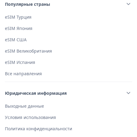
рекомендуем отключить роуминг данных для основной
Популярные страны
SIM-карты.
eSIM Турция
eSIM Япония
eSIM США
eSIM Великобритания
eSIM Испания
Все направления
Юридическая информация
Выходные данные
Условия использования
Политика конфиденциальности