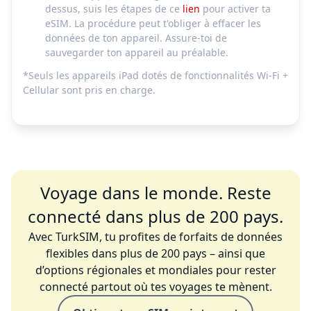
dessus, suis les étapes de ce
lien
pour activer ta
eSIM. La procédure peut t'obliger à effacer les
données de ton appareil. Assure-toi de
sauvegarder ton appareil au préalable.
*Seuls les appareils iPad dotés de fonctionnalités Wi-Fi +
Cellular sont pris en charge.
Voyage dans le monde. Reste
connecté dans plus de 200 pays.
Avec TurkSIM, tu profites de forfaits de données
flexibles dans plus de 200 pays – ainsi que
d’options régionales et mondiales pour rester
connecté partout où tes voyages te mènent.