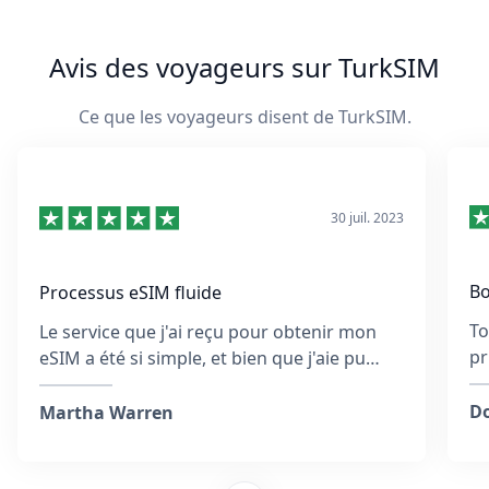
Avis des voyageurs sur TurkSIM
Ce que les voyageurs disent de TurkSIM.
30 juil. 2023
Bo
Processus eSIM fluide
To
Le service que j'ai reçu pour obtenir mon
pr
eSIM a été si simple, et bien que j'aie pu
qu
entrer une mauvaise adresse e-mail,
sé
l'équipe a répondu rapidement et a été utile
Do
Martha Warren
tout au long du processus. Ils ont fourni
des étapes pour activer l'eSIM et ont veillé à