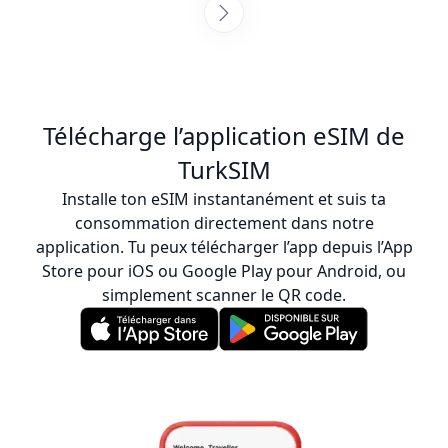
ce que je sois connecté. Collectionner des
cartes SIM à chaque destination est
fatigant, mais je suis tellement content
d'avoir choisi cette entreprise, et c'était
aussi plus abordable que d'acheter une
carte SIM physique. Je recommande
Télécharge l’application eSIM de
vivement cette équipe! :)
TurkSIM
Installe ton eSIM instantanément et suis ta
consommation directement dans notre
application. Tu peux télécharger l’app depuis l’App
Store pour iOS ou Google Play pour Android, ou
simplement scanner le QR code.