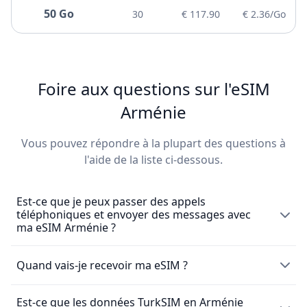
Arménie enrichit ton exploration culturelle.
maintient connecté à la gastronomie fantastique de
randonnées sur des sentiers montagneux pristins, ton
50 Go
30
€ 117.90
€ 2.36/Go
l'Arménie !
internet mobile Arménie fournit une connectivité
Que tu assistes à des festivals traditionnels ou visite
essentielle pour réserver des expériences locales et
des centres d'art modernes, ton internet mobile
partager l'incroyable diversité naturelle et culturelle de
Arménie assure que tu restes connecté à la scène
l'Arménie avec le monde.
culturelle vibrante de l'Arménie qui s'étend sur des
Foire aux questions sur l'eSIM
millénaires de réalisations artistiques et d'héritage
Arménie
spirituel.
Vous pouvez répondre à la plupart des questions à
l'aide de la liste ci-dessous.
Est-ce que je peux passer des appels
téléphoniques et envoyer des messages avec
ma eSIM Arménie ?
La eSIM Arménie permet exclusivement l'utilisation de
Quand vais-je recevoir ma eSIM ?
données mobiles et ne comprend pas de numéro de
téléphone local pour passer des appels ou envoyer des
Est-ce que les données TurkSIM en Arménie
Après l’achat d’une
eSIM
, tu la recevras immédiatement
messages. Cependant, tu peux quand même passer des