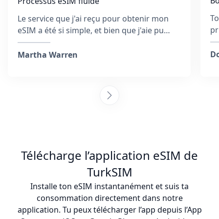
Bo
Processus eSIM fluide
To
Le service que j'ai reçu pour obtenir mon
pr
eSIM a été si simple, et bien que j'aie pu
qu
entrer une mauvaise adresse e-mail,
sé
l'équipe a répondu rapidement et a été utile
Do
Martha Warren
tout au long du processus. Ils ont fourni
des étapes pour activer l'eSIM et ont veillé à
ce que je sois connecté. Collectionner des
cartes SIM à chaque destination est
fatigant, mais je suis tellement content
d'avoir choisi cette entreprise, et c'était
aussi plus abordable que d'acheter une
carte SIM physique. Je recommande
Télécharge l’application eSIM de
vivement cette équipe! :)
TurkSIM
Installe ton eSIM instantanément et suis ta
consommation directement dans notre
application. Tu peux télécharger l’app depuis l’App