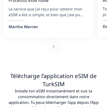
Bo
Processus eSIM fluide
To
Le service que j'ai reçu pour obtenir mon
pr
eSIM a été si simple, et bien que j'aie pu
qu
entrer une mauvaise adresse e-mail,
sé
l'équipe a répondu rapidement et a été utile
Do
Martha Warren
tout au long du processus. Ils ont fourni
des étapes pour activer l'eSIM et ont veillé à
ce que je sois connecté. Collectionner des
cartes SIM à chaque destination est
fatigant, mais je suis tellement content
d'avoir choisi cette entreprise, et c'était
aussi plus abordable que d'acheter une
carte SIM physique. Je recommande
Télécharge l’application eSIM de
vivement cette équipe! :)
TurkSIM
Installe ton eSIM instantanément et suis ta
consommation directement dans notre
application. Tu peux télécharger l’app depuis l’App