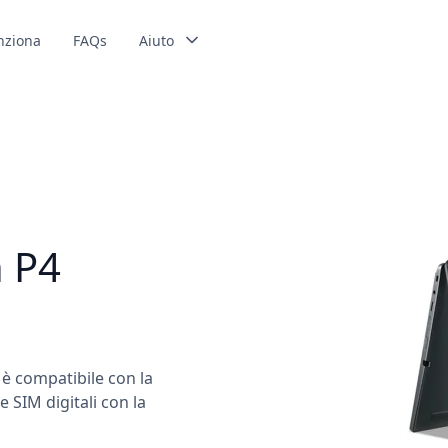
nziona
FAQs
Aiuto
n P4
 è compatibile con la
 SIM digitali con la