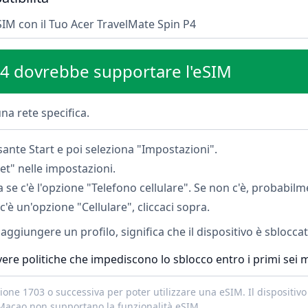
SIM con il Tuo Acer TravelMate Spin P4
 P4 dovrebbe supportare l'eSIM
na rete specifica.
sante Start e poi seleziona "Impostazioni".
et" nelle impostazioni.
a se c'è l'opzione "Telefono cellulare". Se non c'è, probabilm
c'è un'opzione "Cellulare", cliccaci sopra.
i aggiungere un profilo, significa che il dispositivo è sblocca
ere politiche che impediscono lo sblocco entro i primi sei me
one 1703 o successiva per poter utilizzare una eSIM. Il dispositivo
 Macao non supportano la funzionalità eSIM.