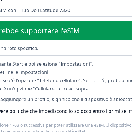
SIM con il Tuo Dell Latitude 7320
vrebbe supportare l'eSIM
na rete specifica.
sante Start e poi seleziona "Impostazioni".
et" nelle impostazioni.
a se c'è l'opzione "Telefono cellulare". Se non c'è, probabilm
c'è un'opzione "Cellulare", cliccaci sopra.
i aggiungere un profilo, significa che il dispositivo è sblocca
ere politiche che impediscono lo sblocco entro i primi sei me
one 1703 o successiva per poter utilizzare una eSIM. Il dispositivo
 Macao non supportano la funzionalità eSIM.