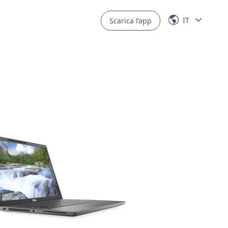
IT
Scarica l’app