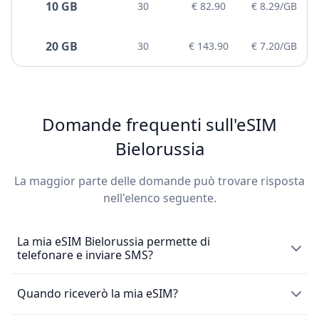
10 GB
30
€ 82.90
€ 8.29/GB
20 GB
30
€ 143.90
€ 7.20/GB
Domande frequenti sull'eSIM
Bielorussia
La maggior parte delle domande può trovare risposta
nell'elenco seguente.
La mia eSIM Bielorussia permette di
telefonare e inviare SMS?
L'eSIM Bielorussia consente esclusivamente l'utilizzo di
Quando riceverò la mia eSIM?
dati mobili e non include un numero di telefono locale