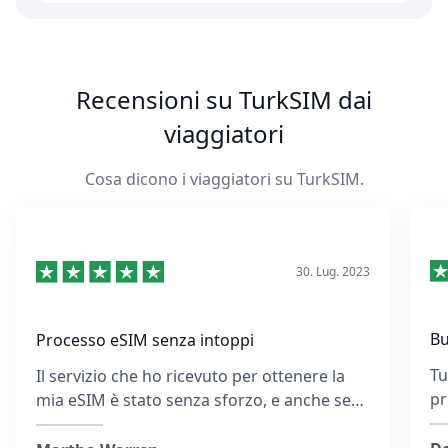
Recensioni su TurkSIM dai
viaggiatori
Cosa dicono i viaggiatori su TurkSIM.
30. Lug. 2023
Bu
Processo eSIM senza intoppi
Tu
Il servizio che ho ricevuto per ottenere la
pr
mia eSIM è stato senza sforzo, e anche se
un
avevo inserito l'indirizzo email sbagliato, il
so