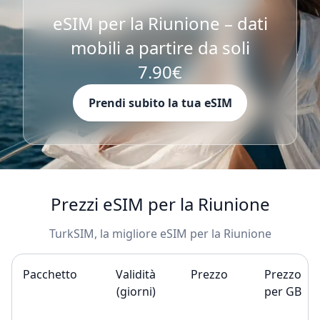
eSIM per la Riunione – dati
mobili a partire da soli
7.90€
Prendi subito la tua eSIM
Prezzi eSIM per la Riunione
TurkSIM, la migliore eSIM per la Riunione
Pacchetto
Validità
Prezzo
Prezzo
(giorni)
per GB