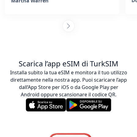
team ha risposto rapidamente ed è stato
Do
Martha Warren
molto disponibile. Hanno fornito istruzioni
per attivare l’eSIM e si sono assicurati che
fossi connesso. Collezionare SIM card in
ogni destinazione è stancante, ma sono
felice di aver scelto questa azienda, ed è
stato anche più economico rispetto
all’acquisto di una SIM fisica. Consiglierei
questi ragazzi ogni giorno! :)
Scarica l’app eSIM di TurkSIM
Installa subito la tua eSIM e monitora il tuo utilizzo
direttamente nella nostra app. Puoi scaricare l’app
dall’App Store per iOS o da Google Play per
Android oppure scansionare il codice QR.