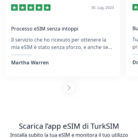
30. Lug. 2023
Bu
Processo eSIM senza intoppi
Tu
Il servizio che ho ricevuto per ottenere la
pr
mia eSIM è stato senza sforzo, e anche se
un
avevo inserito l'indirizzo email sbagliato, il
so
team ha risposto rapidamente ed è stato
Do
Martha Warren
molto disponibile. Hanno fornito istruzioni
per attivare l’eSIM e si sono assicurati che
fossi connesso. Collezionare SIM card in
ogni destinazione è stancante, ma sono
felice di aver scelto questa azienda, ed è
stato anche più economico rispetto
all’acquisto di una SIM fisica. Consiglierei
questi ragazzi ogni giorno! :)
Scarica l’app eSIM di TurkSIM
Installa subito la tua eSIM e monitora il tuo utilizzo