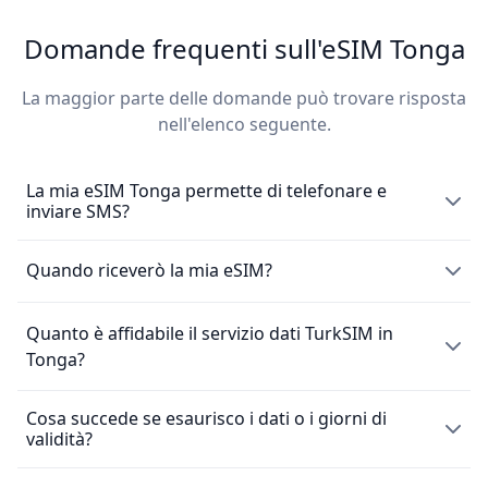
Domande frequenti sull'eSIM Tonga
La maggior parte delle domande può trovare risposta
nell'elenco seguente.
La mia eSIM Tonga permette di telefonare e
inviare SMS?
L'eSIM Tonga consente esclusivamente l'utilizzo di dati
Quando riceverò la mia eSIM?
mobili e non include un numero di telefono locale per
effettuare chiamate o inviare messaggi. Tuttavia, puoi
Dopo l’acquisto di una
eSIM
, la riceverai subito via email.
Quanto è affidabile il servizio dati TurkSIM in
comunque effettuare chiamate utilizzando app di
Per attivare la SIM, ti basta scansionare il codice QR
Tonga?
messaggistica come WhatsApp.
fornito. Tieni presente che non è possibile ottenere un
rimborso dopo l’acquisto della eSIM. Consulta la nostra
Cosa succede se esaurisco i dati o i giorni di
Ci impegniamo a offrire ai clienti TurkSIM veloci
politica di rimborso per maggiori dettagli.
validità?
connessioni dati eSIM, consentendo una comunicazione
fluida tramite chiamate, SMS, navigazione e streaming.
Nella maggior parte delle località, puoi aspettarti una