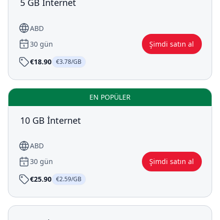
5 GB İnternet
ABD
30 gün
Şimdi satın al
€18.90
€3.78/GB
EN POPÜLER
10 GB İnternet
ABD
30 gün
Şimdi satın al
€25.90
€2.59/GB