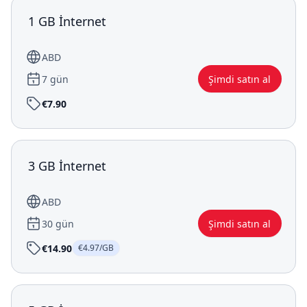
1 GB İnternet
ABD
7 gün
Şimdi satın al
€7.90
3 GB İnternet
ABD
30 gün
Şimdi satın al
€14.90
€4.97/GB