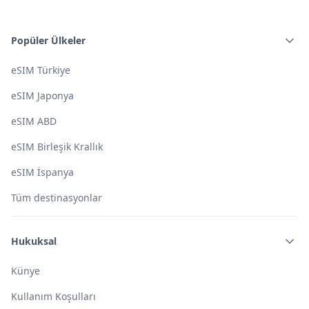
Ekstra ücret çıkmaması için, birincil SIM kartındaki veri
dolaşımını kapatmanı da tavsiye ederiz.
Popüler Ülkeler
eSIM Türkiye
eSIM Japonya
eSIM ABD
eSIM Birleşik Krallık
eSIM İspanya
Tüm destinasyonlar
Hukuksal
Künye
Kullanım Koşulları