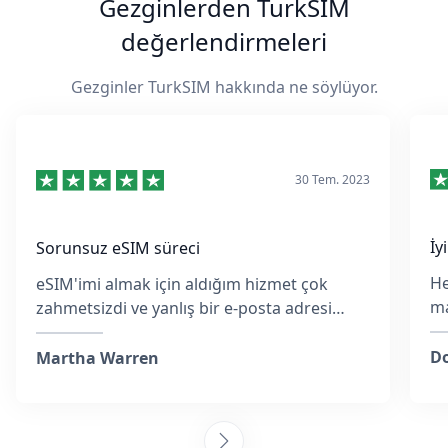
Gezginlerden TurkSIM
değerlendirmeleri
Gezginler TurkSIM hakkında ne söylüyor.
30 Tem. 2023
İy
Sorunsuz eSIM süreci
He
eSIM'imi almak için aldığım hizmet çok
ma
zahmetsizdi ve yanlış bir e-posta adresi
ko
girmiş olsam da, ekip hızlıca yanıt verdi ve
M
her adımda yardımcı oldu.
Do
Martha Warren