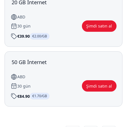
20 GB İnternet
ABD
30 gün
Şimdi satın al
€39.90
€2.00/GB
50 GB İnternet
ABD
30 gün
Şimdi satın al
€84.90
€1.70/GB