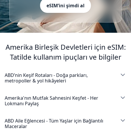
eSIM’ini şimdi al
Amerika Birleşik Devletleri için eSIM:
Tatilde kullanım ipuçları ve bilgiler
ABD’nin Keşif Rotaları - Doğa parkları,
metropoller & yol hikâyeleri
New York City canlı metropolde Amerika tatillerini
geçirmek isteyen herkes için ikonik cazibeler sunar.
Amerika'nın Mutfak Sahnesini Keşfet - Her
Lokmanı Paylaş
Amerika eSIM'inle Özgürlük Anıtı, Empire State Binası
ve Times Square'i keşfederken her anı yakala ve
Amerika'da en iyi yemeği nerede bulacağını merak mı
paylaş. NYC mobil verileri Central Park'ta gezinirken ve
ediyorsun? Güvenilir Amerika mobil internet ile en iyi
ABD Aile Eğlencesi - Tüm Yaşlar için Bağlantılı
Brooklyn Köprüsü'nde yürürken seni bağlı tutar.
Maceralar
restoranları keşfedebilir ve mutfak maceralarını