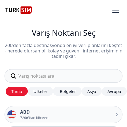
Varış Noktanı Seç
200’den fazla destinasyonda en iyi veri planlarını keşfet
- nerede olursan ol, kolay ve güvenli internet erişiminin
tadını çıkar.
Tümü
Ülkeler
Bölgeler
Asya
Avrupa
ABD
7.90€’dan itibaren