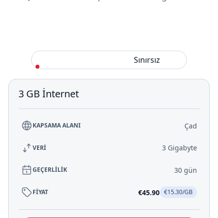
Standart
Sınırsız
3 GB İnternet
Çad
KAPSAMA ALANI
3 Gigabyte
VERİ
30 gün
GEÇERLİLİK
€45.90
FİYAT
€15.30/GB