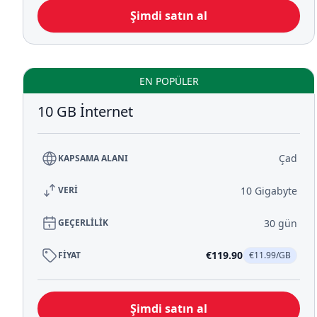
Şimdi satın al
EN POPÜLER
10 GB İnternet
Çad
KAPSAMA ALANI
10 Gigabyte
VERİ
30 gün
GEÇERLİLİK
€119.90
FİYAT
€11.99/GB
Şimdi satın al