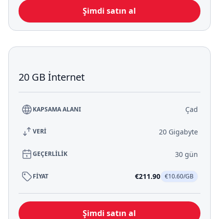
Şimdi satın al
20 GB İnternet
Çad
KAPSAMA ALANI
20 Gigabyte
VERİ
30 gün
GEÇERLİLİK
€211.90
FİYAT
€10.60/GB
Şimdi satın al