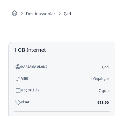
Destinasyonlar
Çad
1 GB İnternet
Çad
KAPSAMA ALANI
1 Gigabyte
VERİ
7 gün
GEÇERLİLİK
€18.90
FİYAT