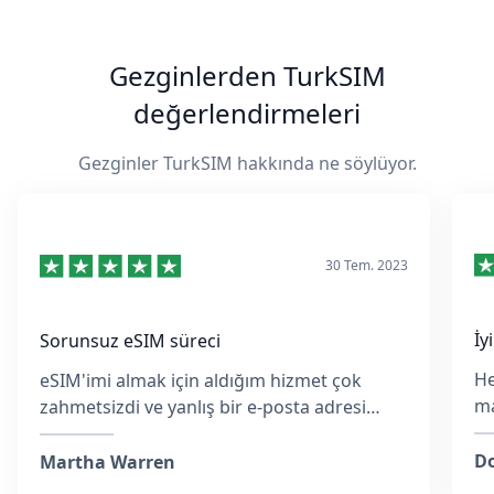
Gezginlerden TurkSIM
değerlendirmeleri
Gezginler TurkSIM hakkında ne söylüyor.
30 Tem. 2023
İy
Sorunsuz eSIM süreci
He
eSIM'imi almak için aldığım hizmet çok
ma
zahmetsizdi ve yanlış bir e-posta adresi
ko
girmiş olsam da, ekip hızlıca yanıt verdi ve
M
her adımda yardımcı oldu.
Do
Martha Warren