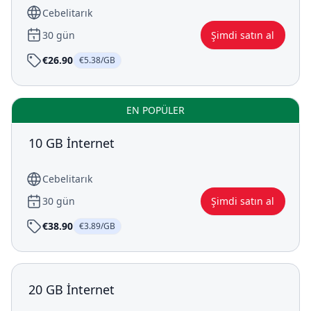
Cebelitarık
30 gün
Şimdi satın al
€26.90
€5.38/GB
EN POPÜLER
10 GB İnternet
Cebelitarık
30 gün
Şimdi satın al
€38.90
€3.89/GB
20 GB İnternet