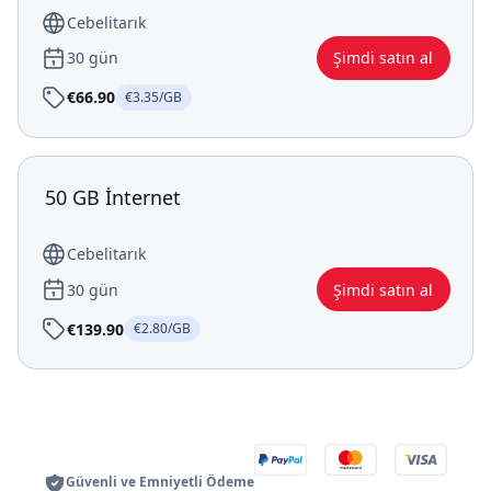
Cebelitarık
30 gün
Şimdi satın al
€66.90
€3.35/GB
50 GB İnternet
Cebelitarık
30 gün
Şimdi satın al
€139.90
€2.80/GB
Güvenli ve Emniyetli Ödeme