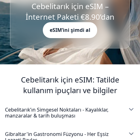
Cebelitarık için eSIM –
İnternet Paketi €8.90’dan
eSIM’ini şimdi al
Cebelitarık için eSIM: Tatilde
kullanım ipuçları ve bilgiler
Cebelitarık’ın Simgesel Noktaları - Kayalıklar,
manzaralar & tarih buluşması
Cebelitarık Kayası bu eşsiz İngiliz toprağını
keşfederken Gibraltar eSIM'inin kesintisiz bağlantı
Gibraltar'in Gastronomi Füzyonu - Her Eşsiz