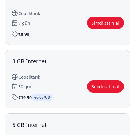
Cebelitarık
7 gün
Şimdi satın al
€8.90
3 GB İnternet
Cebelitarık
30 gün
Şimdi satın al
€19.90
€6.63/GB
5 GB İnternet