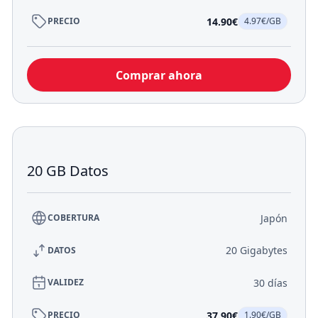
14.90€
PRECIO
4.97€/GB
Comprar ahora
20 GB Datos
Japón
COBERTURA
20 Gigabytes
DATOS
30 días
VALIDEZ
37.90€
PRECIO
1.90€/GB