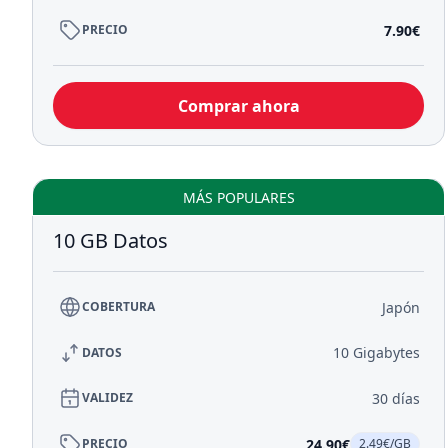
7.90€
PRECIO
Comprar ahora
MÁS POPULARES
10 GB Datos
Japón
COBERTURA
10 Gigabytes
DATOS
30 días
VALIDEZ
24.90€
PRECIO
2.49€/GB