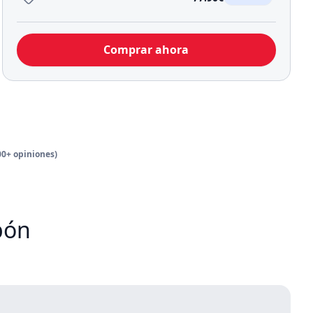
Comprar ahora
00+ opiniones)
apón