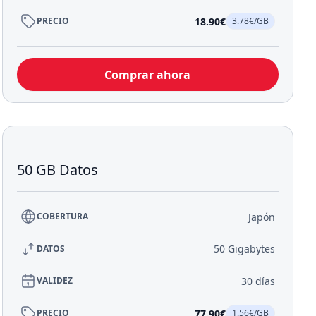
18.90€
PRECIO
3.78€/GB
Comprar ahora
50 GB Datos
Japón
COBERTURA
50 Gigabytes
DATOS
30 días
VALIDEZ
77.90€
PRECIO
1.56€/GB