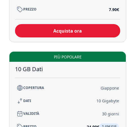
7.90€
PREZZO
Acquista ora
PIÙ POPOLARE
10 GB Dati
Giappone
COPERTURA
10 Gigabyte
DATI
30 giorni
VALIDITÀ
24.90€
PREZZO
2.49€/GB