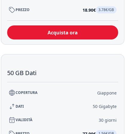
18.90€
PREZZO
3.78€/GB
Acquista ora
50 GB Dati
Giappone
COPERTURA
50 Gigabyte
DATI
30 giorni
VALIDITÀ
77.90€
PREZZO
1.56€/GB