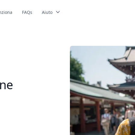
nziona
FAQs
Aiuto
one