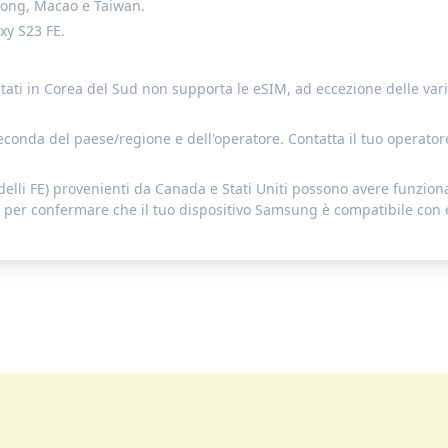
 Kong, Macao e Taiwan.
axy S23 FE.
i in Corea del Sud non supporta le eSIM, ad eccezione delle varianti
econda del paese/regione e dell'operatore. Contatta il tuo operatore
odelli FE) provenienti da Canada e Stati Uniti possono avere funzio
ivo per confermare che il tuo dispositivo Samsung è compatibile con