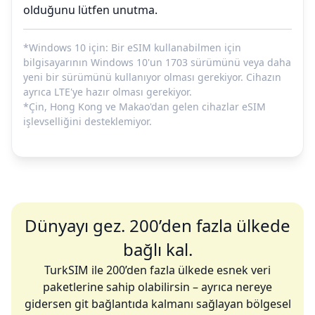
olduğunu lütfen unutma.
*Windows 10 için: Bir eSIM kullanabilmen için
bilgisayarının Windows 10'un 1703 sürümünü veya daha
yeni bir sürümünü kullanıyor olması gerekiyor. Cihazın
ayrıca LTE'ye hazır olması gerekiyor.
*Çin, Hong Kong ve Makao'dan gelen cihazlar eSIM
işlevselliğini desteklemiyor.
Dünyayı gez. 200’den fazla ülkede
bağlı kal.
TurkSIM ile 200’den fazla ülkede esnek veri
paketlerine sahip olabilirsin – ayrıca nereye
gidersen git bağlantıda kalmanı sağlayan bölgesel