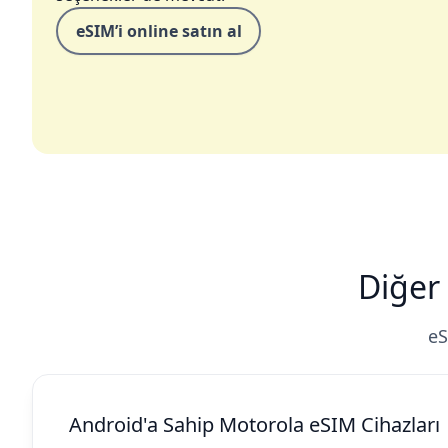
eSIM’i online satın al
Diğer
eS
Android'a Sahip Motorola eSIM Cihazları