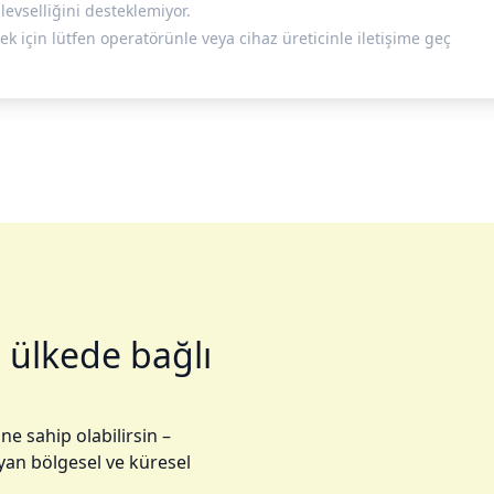
evselliğini desteklemiyor.
 için lütfen operatörünle veya cihaz üreticinle iletişime geç
 ülkede bağlı
ne sahip olabilirsin –
yan bölgesel ve küresel