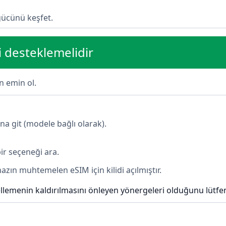
gücünü keşfet.
i desteklemelidir
n emin ol.
na git (modele bağlı olarak).
ir seçeneği ara.
azın muhtemelen eSIM için kilidi açılmıştır.
engellemenin kaldırılmasını önleyen yönergeleri olduğunu lütf