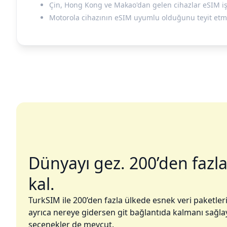
Çin, Hong Kong ve Makao'dan gelen cihazlar eSIM işl
Motorola cihazının eSIM uyumlu olduğunu teyit etmek
Dünyayı gez. 200’den fazla
kal.
TurkSIM ile 200’den fazla ülkede esnek veri paketleri
ayrıca nereye gidersen git bağlantıda kalmanı sağla
seçenekler de mevcut.