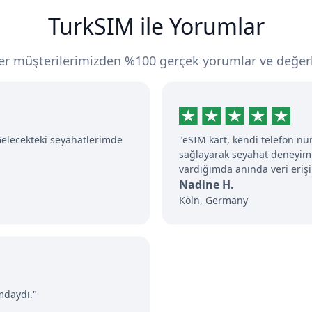
TurkSIM ile Yorumlar
er müşterilerimizden %100 gerçek yorumlar ve değerl
 Gelecekteki seyahatlerimde
"eSIM kart, kendi telefon 
sağlayarak seyahat deneyimi
vardığımda anında veri eriş
Nadine H.
Köln, Germany
mdaydı."