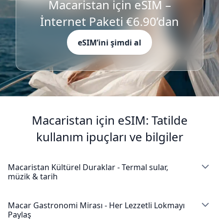
Macaristan için eSIM –
İnternet Paketi €6.90’dan
eSIM’ini şimdi al
Macaristan için eSIM: Tatilde
kullanım ipuçları ve bilgiler
Macaristan Kültürel Duraklar - Termal sular,
müzik & tarih
Budapeşte Tuna Nehri'nin her iki yanındaki muhteşem
mimarisiyle ziyaretçileri büyülüyor ve Macaristan
Macar Gastronomi Mirası - Her Lezzetli Lokmayı
Paylaş
eSIM'in yardımıyla heybetli Parlamento Binası'ndan