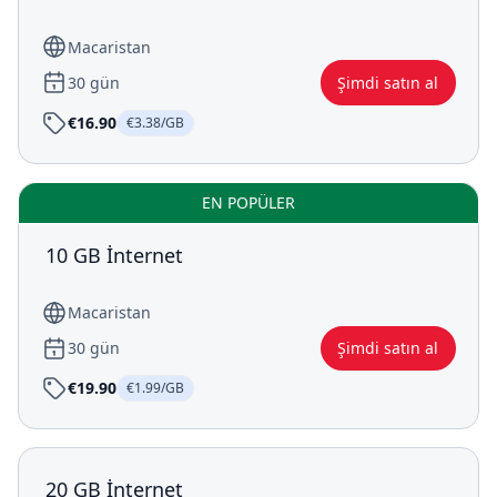
Macaristan
30 gün
Şimdi satın al
€16.90
€3.38/GB
EN POPÜLER
10 GB İnternet
Macaristan
30 gün
Şimdi satın al
€19.90
€1.99/GB
20 GB İnternet