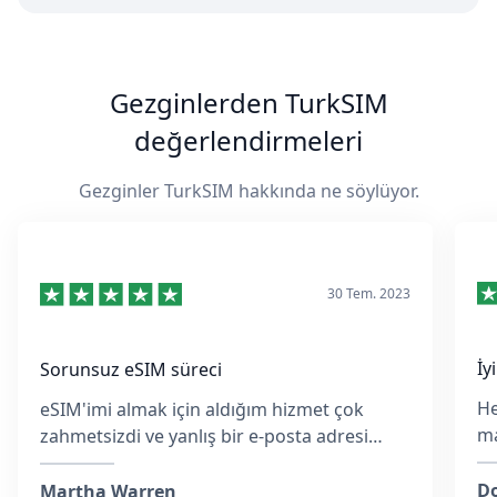
Gezginlerden TurkSIM
değerlendirmeleri
Gezginler TurkSIM hakkında ne söylüyor.
30 Tem. 2023
İy
Sorunsuz eSIM süreci
He
eSIM'imi almak için aldığım hizmet çok
ma
zahmetsizdi ve yanlış bir e-posta adresi
ko
girmiş olsam da, ekip hızlıca yanıt verdi ve
M
her adımda yardımcı oldu.
Do
Martha Warren