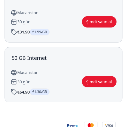
Macaristan
30 gün
Şimdi satın al
€31.90
€1.59/GB
50 GB İnternet
Macaristan
30 gün
Şimdi satın al
€64.90
€1.30/GB