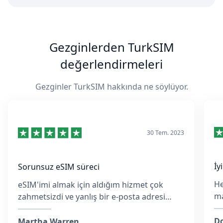
Gezginlerden TurkSIM
değerlendirmeleri
Gezginler TurkSIM hakkında ne söylüyor.
30 Tem. 2023
İy
Sorunsuz eSIM süreci
He
eSIM'imi almak için aldığım hizmet çok
ma
zahmetsizdi ve yanlış bir e-posta adresi
ko
girmiş olsam da, ekip hızlıca yanıt verdi ve
M
her adımda yardımcı oldu.
Do
Martha Warren