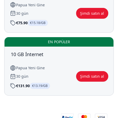
Papua Yeni Gine
30 gün
Şimdi satın al
€75.90
€15.18/GB
EN POPÜLER
10 GB İnternet
Papua Yeni Gine
30 gün
Şimdi satın al
€131.90
€13.19/GB