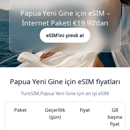
Papua Yeni Gine için eSIM –
İnternet Paketi €19.90’dan
eSIM’ini şimdi al
Papua Yeni Gine için eSIM fiyatları
TurkSIM,Papua Yeni Gine için en iyi eSIM
Paket
Geçerlilik
Fiyat
GB
(gün)
başına
fiyat