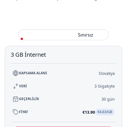
Standart
Sınırsız
3 GB İnternet
Slovakya
KAPSAMA ALANI
3 Gigabyte
VERİ
30 gün
GEÇERLİLİK
€13.90
FİYAT
€4.63/GB