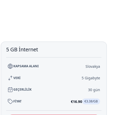
5 GB İnternet
Slovakya
KAPSAMA ALANI
5 Gigabyte
VERİ
30 gün
GEÇERLİLİK
€16.90
FİYAT
€3.38/GB