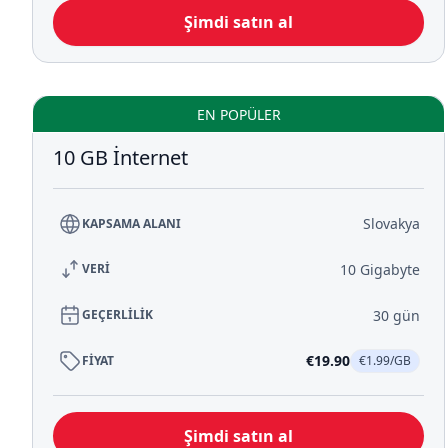
Şimdi satın al
EN POPÜLER
10 GB İnternet
Slovakya
KAPSAMA ALANI
10 Gigabyte
VERİ
30 gün
GEÇERLİLİK
€19.90
FİYAT
€1.99/GB
Şimdi satın al