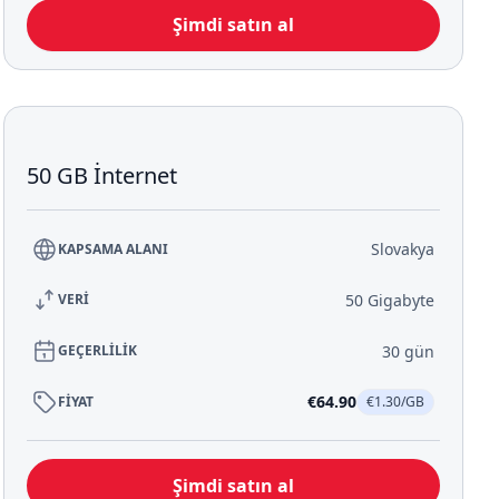
Şimdi satın al
50 GB İnternet
Slovakya
KAPSAMA ALANI
50 Gigabyte
VERİ
30 gün
GEÇERLİLİK
€64.90
FİYAT
€1.30/GB
Şimdi satın al