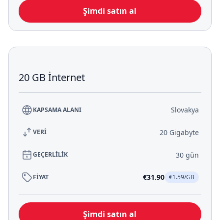
Şimdi satın al
20 GB İnternet
Slovakya
KAPSAMA ALANI
20 Gigabyte
VERİ
30 gün
GEÇERLİLİK
€31.90
FİYAT
€1.59/GB
Şimdi satın al