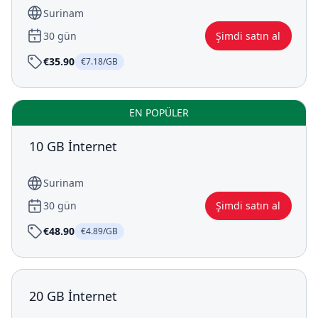
Surinam
30 gün
Şimdi satın al
€35.90
€7.18/GB
EN POPÜLER
10 GB İnternet
Surinam
30 gün
Şimdi satın al
€48.90
€4.89/GB
20 GB İnternet