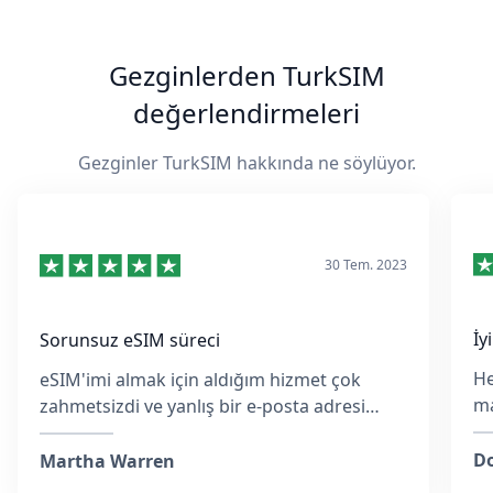
Gezginlerden TurkSIM
değerlendirmeleri
Gezginler TurkSIM hakkında ne söylüyor.
30 Tem. 2023
İy
Sorunsuz eSIM süreci
He
eSIM'imi almak için aldığım hizmet çok
ma
zahmetsizdi ve yanlış bir e-posta adresi
ko
girmiş olsam da, ekip hızlıca yanıt verdi ve
M
her adımda yardımcı oldu.
Do
Martha Warren