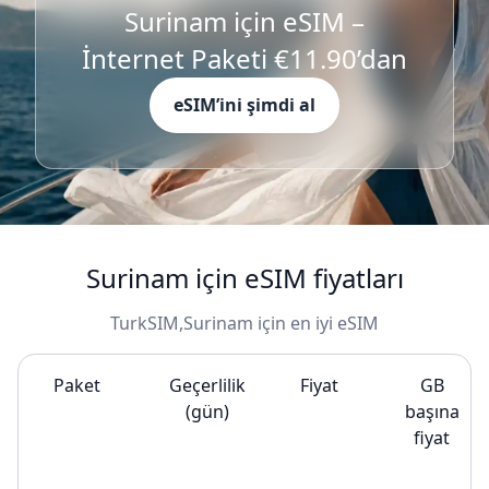
Surinam için eSIM –
İnternet Paketi €11.90’dan
eSIM’ini şimdi al
Surinam için eSIM fiyatları
TurkSIM,Surinam için en iyi eSIM
Paket
Geçerlilik
Fiyat
GB
(gün)
başına
fiyat