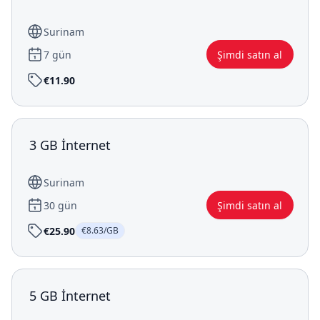
Surinam
7 gün
Şimdi satın al
€11.90
3 GB İnternet
Surinam
30 gün
Şimdi satın al
€25.90
€8.63/GB
5 GB İnternet