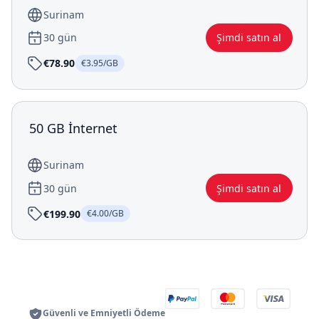
Surinam
30 gün
Şimdi satın al
€78.90
€3.95/GB
50 GB İnternet
Surinam
30 gün
Şimdi satın al
€199.90
€4.00/GB
Güvenli ve Emniyetli Ödeme