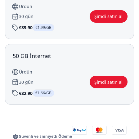
Ürdün
30 gün
Şimdi satın al
€39.90
€1.99/GB
50 GB İnternet
Ürdün
30 gün
Şimdi satın al
€82.90
€1.66/GB
Güvenli ve Emniyetli Ödeme