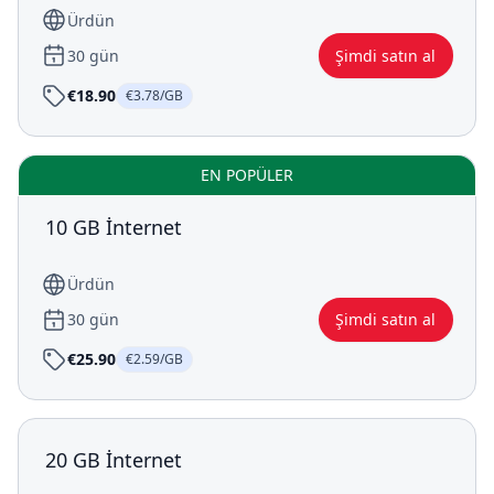
Ürdün
30 gün
Şimdi satın al
€18.90
€3.78/GB
EN POPÜLER
10 GB İnternet
Ürdün
30 gün
Şimdi satın al
€25.90
€2.59/GB
20 GB İnternet