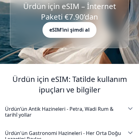
Ürdün için eSIM – İnternet
Paketi €7.90’dan
eSIM’ini şimdi al
Ürdün için eSIM: Tatilde kullanım
ipuçları ve bilgiler
Ürdün’ün Antik Hazineleri - Petra, Wadi Rum &
tarihî yollar
Petra dünyanın yeni yedi harikasından biri olarak
ziyaretçileri büyülüyor ve Ürdün eSIM'in yardımıyla
Ürdün'ün Gastronomi Hazineleri - Her Orta Doğu