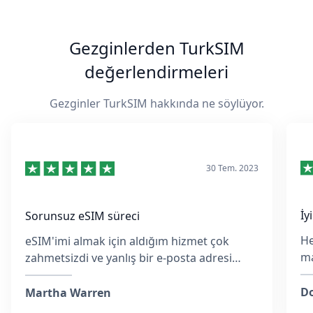
Gezginlerden TurkSIM
değerlendirmeleri
Gezginler TurkSIM hakkında ne söylüyor.
30 Tem. 2023
İy
Sorunsuz eSIM süreci
He
eSIM'imi almak için aldığım hizmet çok
ma
zahmetsizdi ve yanlış bir e-posta adresi
ko
girmiş olsam da, ekip hızlıca yanıt verdi ve
M
her adımda yardımcı oldu.
Do
Martha Warren