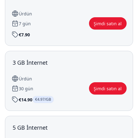
Ürdün
7 gün
Şimdi satın al
€7.90
3 GB İnternet
Ürdün
30 gün
Şimdi satın al
€14.90
€4.97/GB
5 GB İnternet