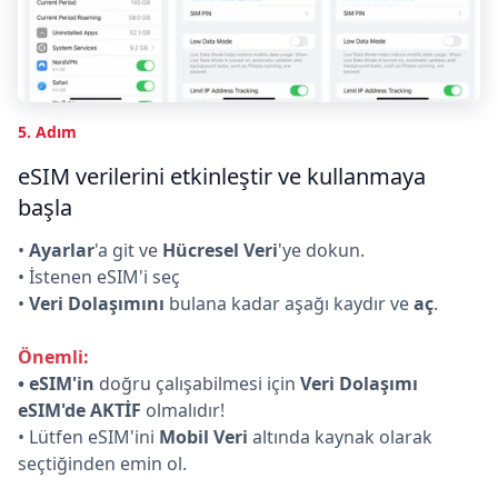
5. Adım
eSIM verilerini etkinleştir ve kullanmaya
başla
•
Ayarlar
'a git ve
Hücresel Veri
'ye dokun.
• İstenen eSIM'i seç
•
Veri Dolaşımını
bulana kadar aşağı kaydır ve
aç
.
Önemli:
• eSIM'in
doğru çalışabilmesi için
Veri Dolaşımı
eSIM'de AKTİF
olmalıdır!
• Lütfen eSIM'ini
Mobil Veri
altında kaynak olarak
seçtiğinden emin ol.