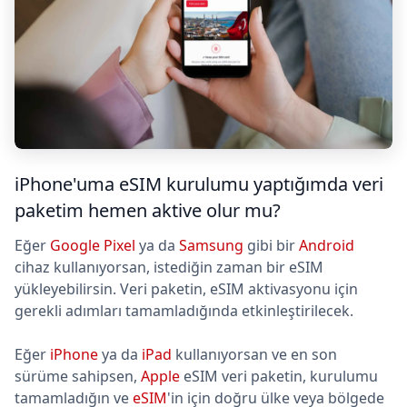
iPhone'uma eSIM kurulumu yaptığımda veri
paketim hemen aktive olur mu?
Eğer
Google Pixel
ya da
Samsung
gibi bir
Android
cihaz kullanıyorsan, istediğin zaman bir eSIM
yükleyebilirsin. Veri paketin, eSIM aktivasyonu için
gerekli adımları tamamladığında etkinleştirilecek.
Eğer
iPhone
ya da
iPad
kullanıyorsan ve en son
sürüme sahipsen,
Apple
eSIM veri paketin, kurulumu
tamamladığın ve
eSIM
'in için doğru ülke veya bölgede